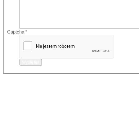
Captcha
*
Wyślij list