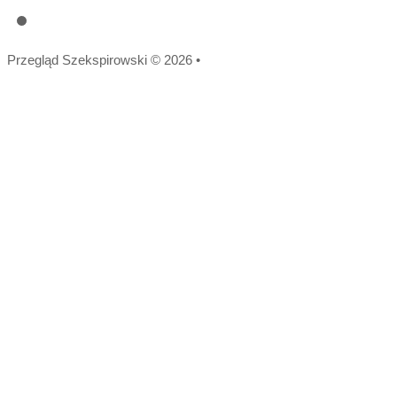
Przegląd Szekspirowski
©
2026
•
Polityka prywatności
Scroll to Top