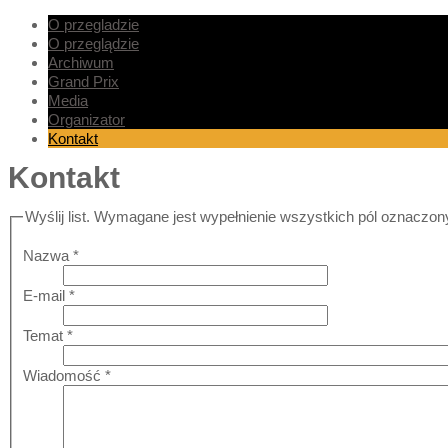
O przegladzie
O przeglądzie
Archiwum
Grand Prix
Media
Organizator
Kontakt
Kontakt
Wyślij list. Wymagane jest wypełnienie wszystkich pól oznaczon
Nazwa
*
E-mail
*
Temat
*
Wiadomość
*